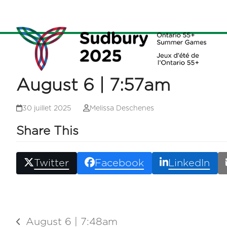
Skip
to
content
August 6 | 7:57am
30 juillet 2025
Melissa Deschenes
Share This
Twitter
Facebook
LinkedIn
August 6 | 7:48am