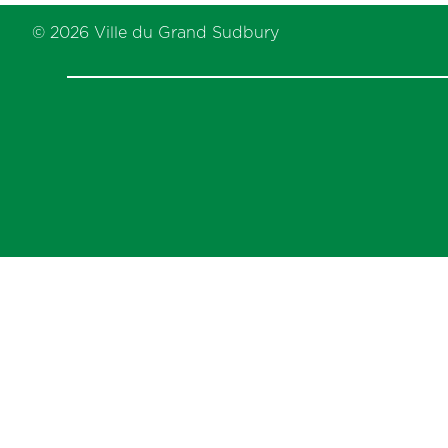
previous
post:
© 2026 Ville du Grand Sudbury