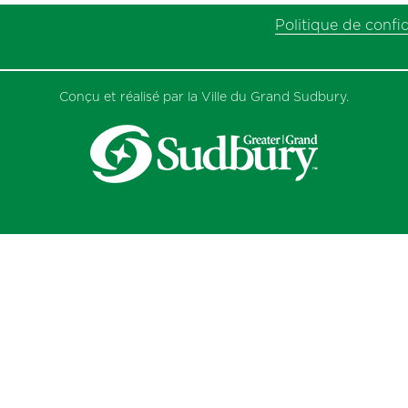
next
Politique de confid
post:
Conçu et réalisé par la Ville du Grand Sudbury.