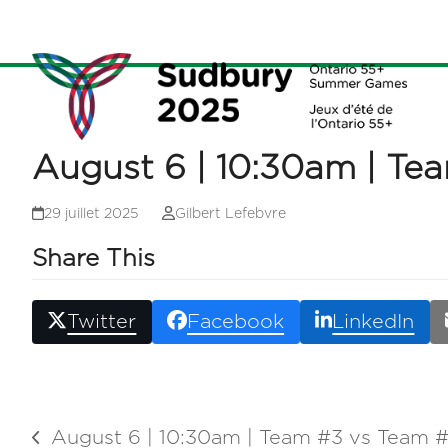
Skip
to
content
August 6 | 10:30am | Te
29 juillet 2025
Gilbert Lefebvre
Share This
Twitter
Facebook
LinkedIn
August 6 | 10:30am | Team #3 vs Team #