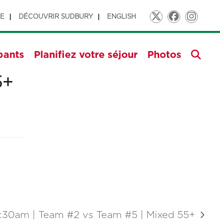
GE
DÉCOUVRIR SUDBURY
ENGLISH
Twitter
Faceboo
Insta
pants
Planifiez votre séjour
Photos
5+
0:30am | Team #2 vs Team #5 | Mixed 55+