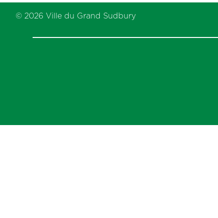
previous
post:
© 2026 Ville du Grand Sudbury