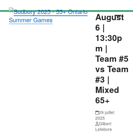
Skip
to
August
content
Open
Close
6 |
mobil
mobil
13:30p
menu
menu
m |
Team #5
vs Team
#3 |
Mixed
65+
29 juillet
2025
Gilbert
Lefebvre