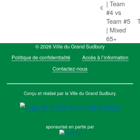
| Team
previous
n
#4 vs
post:
p
Team #5
| Mixed
65+
© 2026 Ville du Grand Sudbury
Politique de confidentialité
Accès à l’information
Contactez-nous
Conçu et réalisé par la Ville du Grand Sudbury.
sponsorisé en partie par