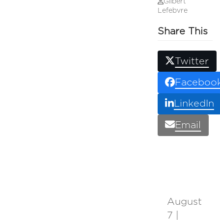
Gilbert
Lefebvre
Share This
Twitter
Faceboo
LinkedIn
Email
August
7 |