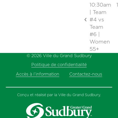
10:30am
| Team
#4 vs
previous
Team
post:
#6 |
Women
55+
© 2026 Ville du Grand Sudbury
Politique de confidentialité
Accès à l’information
Contactez-nous
Conçu et réalisé par la Ville du Grand Sudbury.