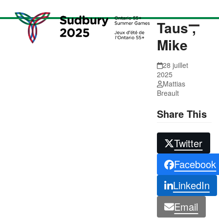
Skip
to
Taus ,
content
Open
Close
Mike
mobil
mobil
menu
menu
28 juillet
2025
Mattias
Breault
Share This
Twitter
Facebook
LinkedIn
Email