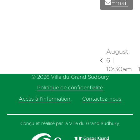
Email
August
6 |
previous
10:30am
post:
© 2026 Ville du Grand Sudbury
Politique de confidentialité
Accès à l’information
Contactez-nous
Conçu et réalisé par la Ville du Grand Sudbury.