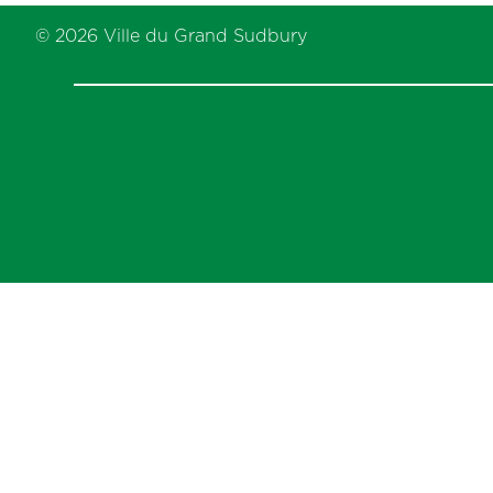
previous
post:
© 2026 Ville du Grand Sudbury