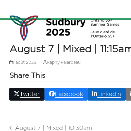
Skip
to
content
August 7 | Mixed | 11:15a
1 août 2025
Raphy Falardeau
Share This
Twitter
Facebook
LinkedIn
August 7 | Mixed | 10:30am