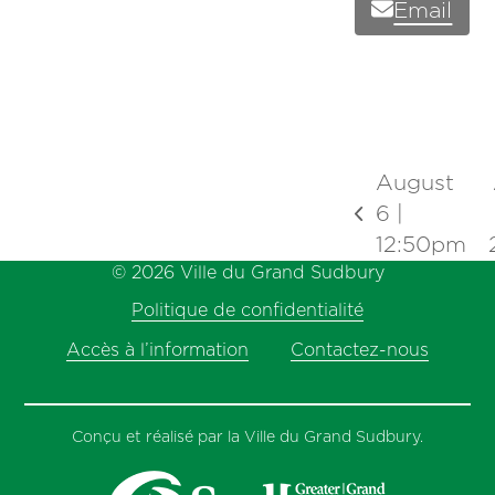
Email
August
6 |
previous
12:50pm
post:
© 2026 Ville du Grand Sudbury
Politique de confidentialité
Accès à l’information
Contactez-nous
Conçu et réalisé par la Ville du Grand Sudbury.