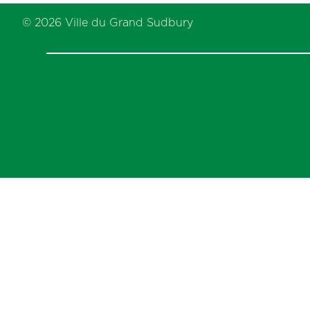
previous
post:
© 2026 Ville du Grand Sudbury