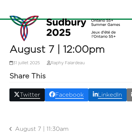
Skip
to
content
August 7 | 12:00pm
31 juillet 2025
Raphy Falardeau
Share This
Twitter
Facebook
LinkedIn
August 7 | 11:30am