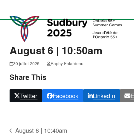
Skip
to
content
August 6 | 10:50am
30 juillet 2025
Raphy Falardeau
Share This
Twitter
Facebook
LinkedIn
E
August 6 | 10:40am