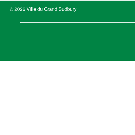
previous
post:
© 2026 Ville du Grand Sudbury