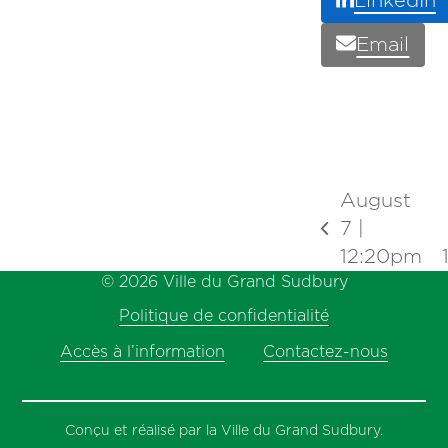
LinkedIn
Email
August
7 |
previous
12:20pm
post:
© 2026 Ville du Grand Sudbury
Politique de confidentialité
Accès à l’information
Contactez-nous
Conçu et réalisé par la Ville du Grand Sudbury.