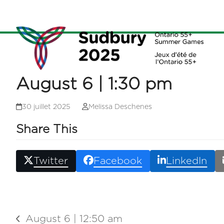
Skip
to
content
August 6 | 1:30 pm
30 juillet 2025
Melissa Deschenes
Share This
Twitter
Facebook
LinkedIn
August 6 | 12:50 am