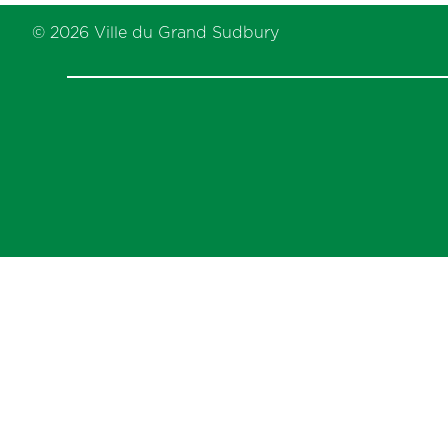
previous
post:
© 2026 Ville du Grand Sudbury