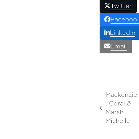
Twitter
Faceboo
LinkedIn
Email
Mackenzie
, Coral &
previous
Marsh ,
post:
Michelle