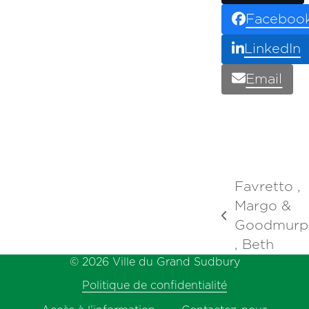
Faceboo
LinkedIn
Email
Favretto ,
Margo &
previous
Goodmurp
post:
, Beth
© 2026 Ville du Grand Sudbury
Politique de confidentialité